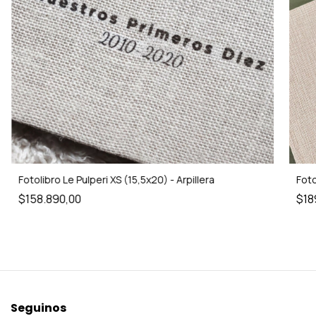
Fotolibro Le Pulperi XS (15,5x20) - Arpillera
Foto
$158.890,00
$18
Seguinos