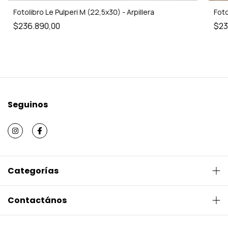
Fotolibro Le Pulperi M (22,5x30) - Arpillera
Foto
$236.890,00
$23
Seguinos
Categorías
Contactános