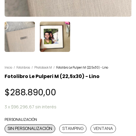
Inicio
/
Fotolibros
/
Photobook M
/
Fotolibro Le Pulperi M (22,5x30) - Lino
Fotolibro Le Pulperi M (22,5x30) - Lino
$288.890,00
3
x
$96.296,67
sin interés
PERSONALIZACIÓN
SIN PERSONALIZACIÓN
STAMPING
VENTANA