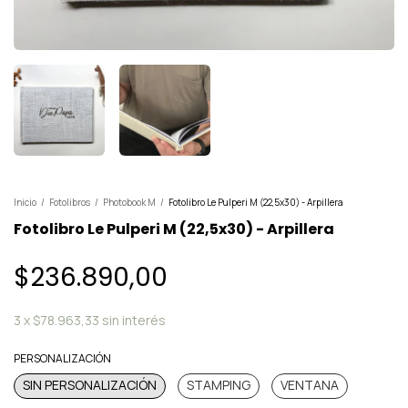
Inicio
/
Fotolibros
/
Photobook M
/
Fotolibro Le Pulperi M (22,5x30) - Arpillera
Fotolibro Le Pulperi M (22,5x30) - Arpillera
$236.890,00
3
x
$78.963,33
sin interés
PERSONALIZACIÓN
SIN PERSONALIZACIÓN
STAMPING
VENTANA