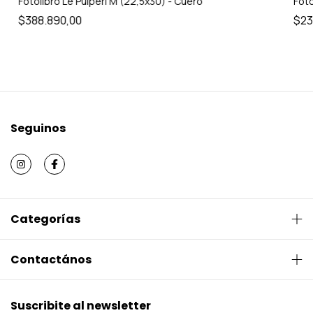
Fotolibro Le Pulperi M (22,5x30) - Cuero
Foto
$388.890,00
$23
Seguinos
Categorías
Contactános
Suscribite al newsletter