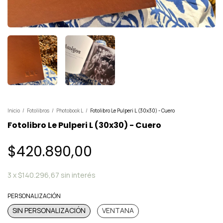
Inicio
/
Fotolibros
/
Photobook L
/
Fotolibro Le Pulperi L (30x30) - Cuero
Fotolibro Le Pulperi L (30x30) - Cuero
$420.890,00
3
x
$140.296,67
sin interés
PERSONALIZACIÓN
SIN PERSONALIZACIÓN
VENTANA