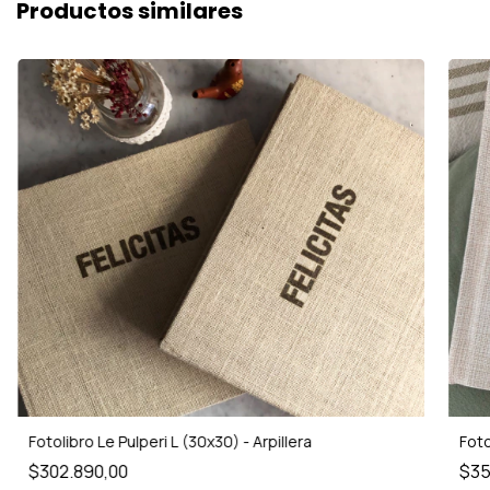
Productos similares
Fotolibro Le Pulperi L (30x30) - Arpillera
Foto
$302.890,00
$35